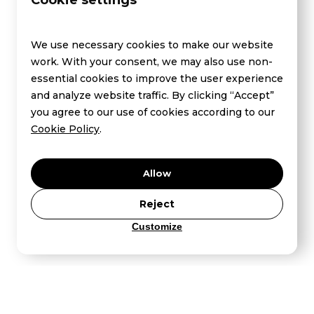
Cookie settings
FAQ - Drug testing
FAQ - Health checks
We use necessary cookies to make our website
About Us
work. With your consent, we may also use non-
essential cookies to improve the user experience
and analyze website traffic. By clicking “Accept”
you agree to our use of cookies according to our
Cookie Policy
.
Terms and Conditions
Allow
© 2025 Qura.nu
Reject
Customize