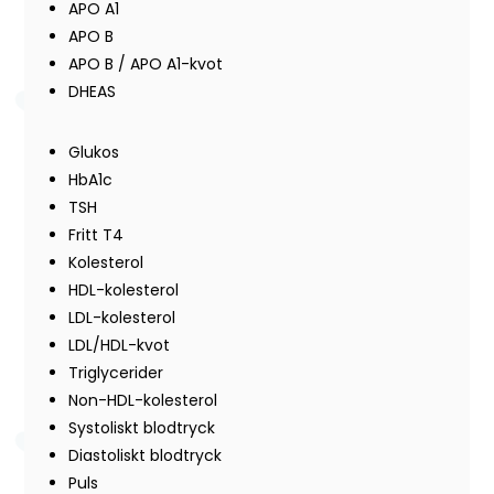
APO A1
APO B
APO B / APO A1-kvot
DHEAS
Glukos
HbA1c
TSH
Fritt T4
Kolesterol
HDL-kolesterol
LDL-kolesterol
LDL/HDL-kvot
Triglycerider
Non-HDL-kolesterol
Systoliskt blodtryck
Diastoliskt blodtryck
Puls