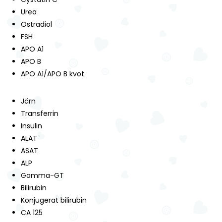
Urea
Östradiol
FSH
APO A1
APO B
APO A1/APO B kvot
Järn
Transferrin
Insulin
ALAT
ASAT
ALP
Gamma-GT
Bilirubin
Konjugerat bilirubin
CA 125