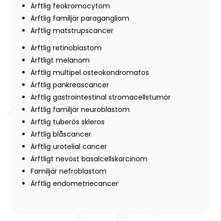
Ärftlig feokromocytom
Ärftlig familjär paragangliom
Ärftlig matstrupscancer
Ärftlig retinoblastom
Ärftligt melanom
Ärftlig multipel osteokondromatos
Ärftlig pankreascancer
Ärftlig gastrointestinal stromacellstumör
Ärftlig familjär neuroblastom
Ärftlig tuberös skleros
Ärftlig blåscancer
Ärftlig urotelial cancer
Ärftligt nevöst basalcellskarcinom
Familjär nefroblastom
Ärftlig endometriecancer