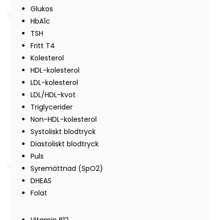
Glukos
HbA1c
TSH
Fritt T4
Kolesterol
HDL-kolesterol
LDL-kolesterol
LDL/HDL-kvot
Triglycerider
Non-HDL-kolesterol
Systoliskt blodtryck
Diastoliskt blodtryck
Puls
Syremättnad (SpO2)
DHEAS
Folat