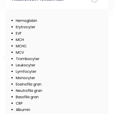
Hemoglobin
Erytrocyter
EVF
MCH
MCHC
MCV
Trombocyter
Leukocyter
Lymfocyter
Monocyter
Eosinofila gran
Neutrofila gran
Basofila gran
CRP
Albumin