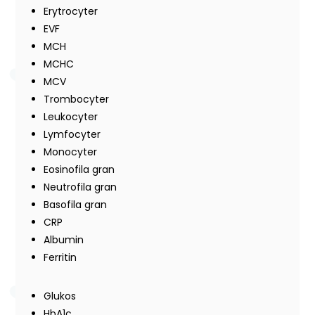
Erytrocyter
EVF
MCH
MCHC
MCV
Trombocyter
Leukocyter
Lymfocyter
Monocyter
Eosinofila gran
Neutrofila gran
Basofila gran
CRP
Albumin
Ferritin
Glukos
HbA1c