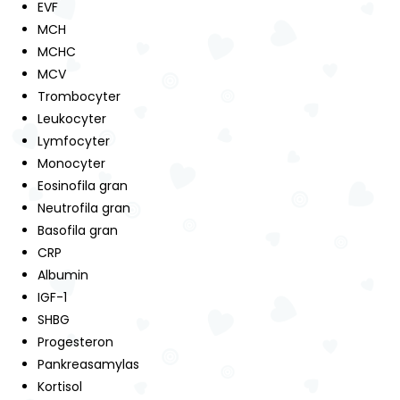
EVF
MCH
MCHC
MCV
Trombocyter
Leukocyter
Lymfocyter
Monocyter
Eosinofila gran
Neutrofila gran
Basofila gran
CRP
Albumin
IGF-1
SHBG
Progesteron
Pankreasamylas
Kortisol