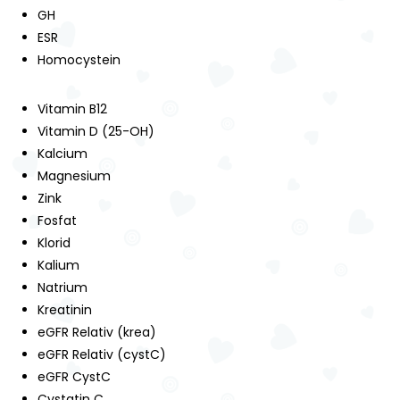
GH
ESR
Homocystein
Vitamin B12
Vitamin D (25-OH)
Kalcium
Magnesium
Zink
Fosfat
Klorid
Kalium
Natrium
Kreatinin
eGFR Relativ (krea)
eGFR Relativ (cystC)
eGFR CystC
Cystatin C