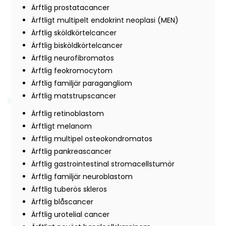
Ärftlig prostatacancer
Ärftligt multipelt endokrint neoplasi (MEN)
Ärftlig sköldkörtelcancer
Ärftlig bisköldkörtelcancer
Ärftlig neurofibromatos
Ärftlig feokromocytom
Ärftlig familjär paragangliom
Ärftlig matstrupscancer
Ärftlig retinoblastom
Ärftligt melanom
Ärftlig multipel osteokondromatos
Ärftlig pankreascancer
Ärftlig gastrointestinal stromacellstumör
Ärftlig familjär neuroblastom
Ärftlig tuberös skleros
Ärftlig blåscancer
Ärftlig urotelial cancer