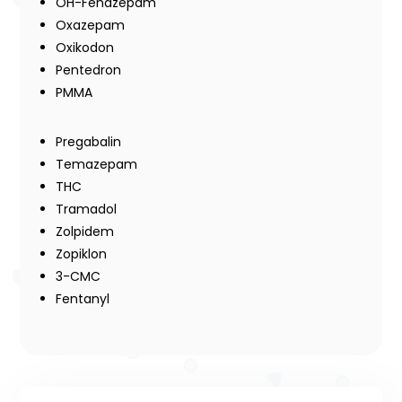
OH-Fenazepam
Oxazepam
Oxikodon
Pentedron
PMMA
Pregabalin
Temazepam
THC
Tramadol
Zolpidem
Zopiklon
3-CMC
Fentanyl