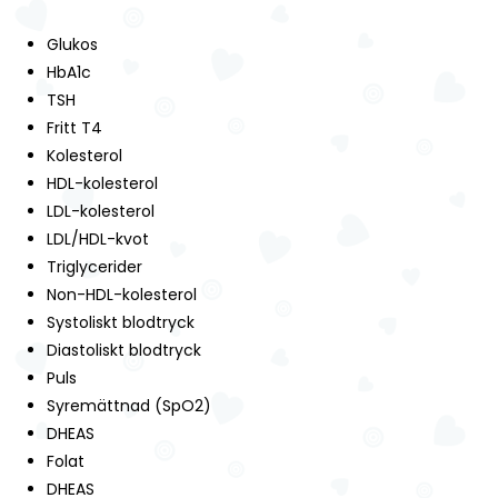
Glukos
HbA1c
TSH
Fritt T4
Kolesterol
HDL-kolesterol
LDL-kolesterol
LDL/HDL-kvot
Triglycerider
Non-HDL-kolesterol
Systoliskt blodtryck
Diastoliskt blodtryck
Puls
Syremättnad (SpO2)
DHEAS
Folat
DHEAS