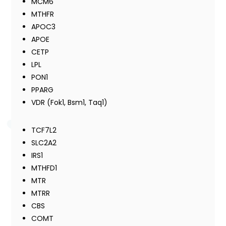
MCM6
MTHFR
APOC3
APOE
CETP
LPL
PON1
PPARG
VDR (Fok1, Bsm1, Taq1)
TCF7L2
SLC2A2
IRS1
MTHFD1
MTR
MTRR
CBS
COMT