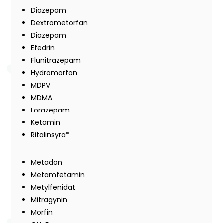
Diazepam
Dextrometorfan
Diazepam
Efedrin
Flunitrazepam
Hydromorfon
MDPV
MDMA
Lorazepam
Ketamin
Ritalinsyra*
Metadon
Metamfetamin
Metylfenidat
Mitragynin
Morfin