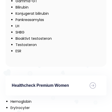
Gamma-GT
Bilirubin
Konjugerat bilirubin
Pankreasamylas
LH
SHBG
Bioaktivt testosteron
Testosteron
ESR
Healthcheck Premium Women
Hemoglobin
Erytrocyter