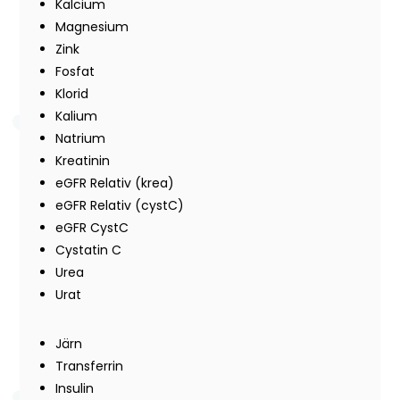
Kalcium
Magnesium
Zink
Fosfat
Klorid
Kalium
Natrium
Kreatinin
eGFR Relativ (krea)
eGFR Relativ (cystC)
eGFR CystC
Cystatin C
Urea
Urat
Järn
Transferrin
Insulin