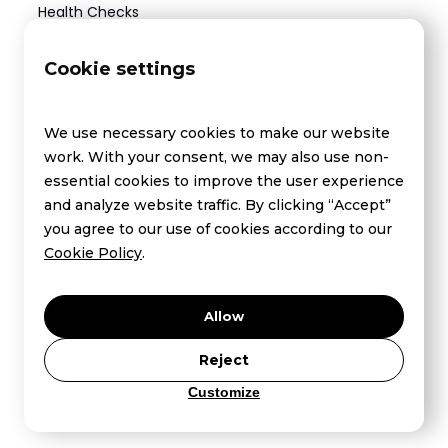
Health Checks
DnaKollen
Cookie settings
Drug test - Private
Hur det fungerar - Hälsokontroller
We use necessary cookies to make our website
work. With your consent, we may also use non-
niptstockholm.se
essential cookies to improve the user experience
Företag
and analyze website traffic. By clicking “Accept”
you agree to our use of cookies according to our
Corporate - Health Checks
Cookie Policy
.
Nifty - Advanced NIPT
Allow
News / Press
Reject
Markers
Customize
niptgoteborg.se