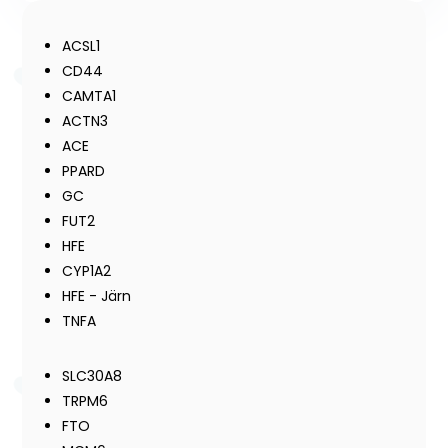
ACSL1
CD44
CAMTA1
ACTN3
ACE
PPARD
GC
FUT2
HFE
CYP1A2
HFE - Järn
TNFA
SLC30A8
TRPM6
FTO