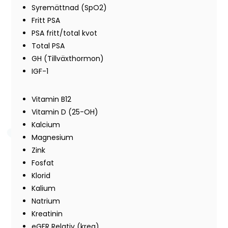
Syremättnad (SpO2)
Fritt PSA
PSA fritt/total kvot
Total PSA
GH (Tillväxthormon)
IGF-1
Vitamin B12
Vitamin D (25-OH)
Kalcium
Magnesium
Zink
Fosfat
Klorid
Kalium
Natrium
Kreatinin
eGFR Relativ (krea)