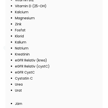
Vitamin B12
Vitamin D (25-OH)
Kalcium
Magnesium
Zink
Fosfat
Klorid
Kalium
Natrium
Kreatinin
eGFR Relativ (krea)
eGFR Relativ (cystC)
eGFR CystC
Cystatin C
Urea
Urat
Järn