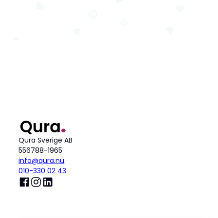
Qura Sverige AB
556788-1965
info@qura.nu
010-330 02 43
Produkt