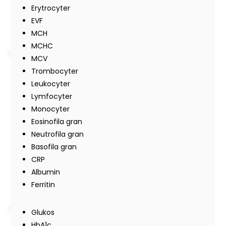
Erytrocyter
EVF
MCH
MCHC
MCV
Trombocyter
Leukocyter
Lymfocyter
Monocyter
Eosinofila gran
Neutrofila gran
Basofila gran
CRP
Albumin
Ferritin
Glukos
HbA1c