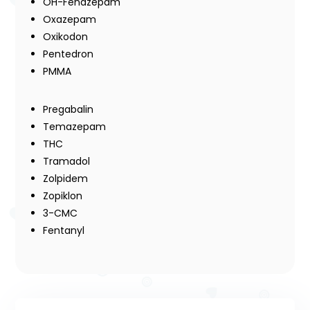
OH-Fenazepam
Oxazepam
Oxikodon
Pentedron
PMMA
Pregabalin
Temazepam
THC
Tramadol
Zolpidem
Zopiklon
3-CMC
Fentanyl