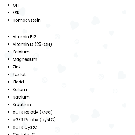
GH
ESR
Homocystein
Vitamin B12
Vitamin D (25-OH)
Kalcium
Magnesium
Zink
Fosfat
Klorid
Kalium
Natrium
Kreatinin
eGFR Relativ (krea)
eGFR Relativ (cystC)
eGFR CystC
Cystatin C