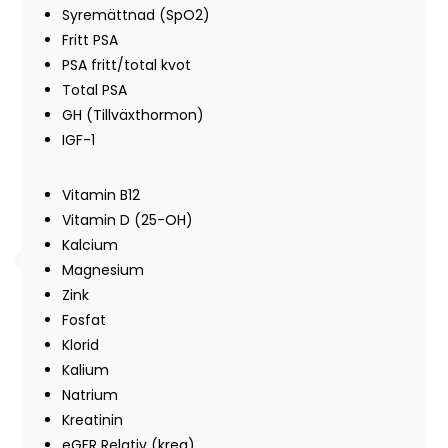
Syremättnad (SpO2)
Fritt PSA
PSA fritt/total kvot
Total PSA
GH (Tillväxthormon)
IGF-1
Vitamin B12
Vitamin D (25-OH)
Kalcium
Magnesium
Zink
Fosfat
Klorid
Kalium
Natrium
Kreatinin
eGFR Relativ (krea)