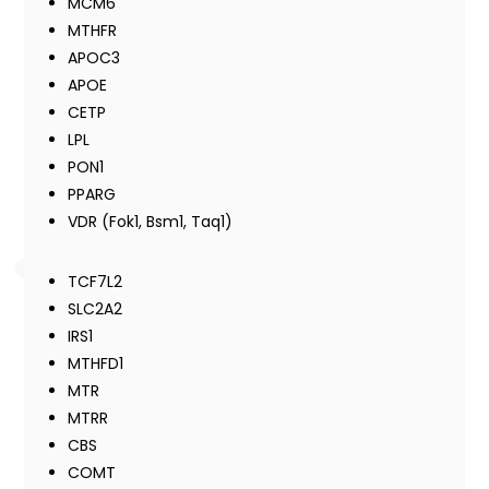
MCM6
MTHFR
APOC3
APOE
CETP
LPL
PON1
PPARG
VDR (Fok1, Bsm1, Taq1)
TCF7L2
SLC2A2
IRS1
MTHFD1
MTR
MTRR
CBS
COMT