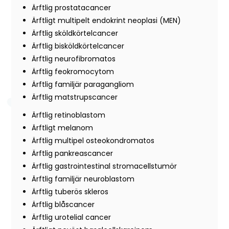
Ärftlig prostatacancer
Ärftligt multipelt endokrint neoplasi (MEN)
Ärftlig sköldkörtelcancer
Ärftlig bisköldkörtelcancer
Ärftlig neurofibromatos
Ärftlig feokromocytom
Ärftlig familjär paragangliom
Ärftlig matstrupscancer
Ärftlig retinoblastom
Ärftligt melanom
Ärftlig multipel osteokondromatos
Ärftlig pankreascancer
Ärftlig gastrointestinal stromacellstumör
Ärftlig familjär neuroblastom
Ärftlig tuberös skleros
Ärftlig blåscancer
Ärftlig urotelial cancer