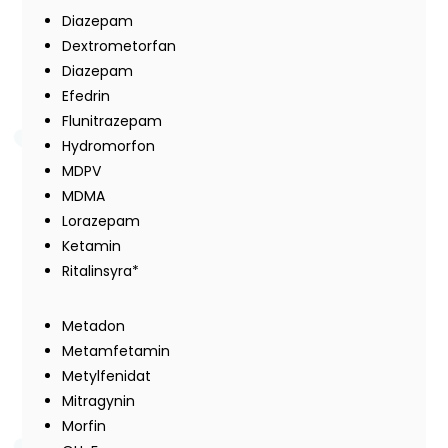
Diazepam
Dextrometorfan
Diazepam
Efedrin
Flunitrazepam
Hydromorfon
MDPV
MDMA
Lorazepam
Ketamin
Ritalinsyra*
Metadon
Metamfetamin
Metylfenidat
Mitragynin
Morfin