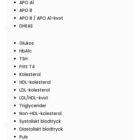
APO A1
APO B
APO B / APO A1-kvot
DHEAS
Glukos
HbA1c
TSH
Fritt T4
Kolesterol
HDL-kolesterol
LDL-kolesterol
LDL/HDL-kvot
Triglycerider
Non-HDL-kolesterol
Systoliskt blodtryck
Diastoliskt blodtryck
Puls