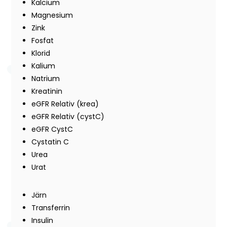
Kalcium
Magnesium
Zink
Fosfat
Klorid
Kalium
Natrium
Kreatinin
eGFR Relativ (krea)
eGFR Relativ (cystC)
eGFR CystC
Cystatin C
Urea
Urat
Järn
Transferrin
Insulin