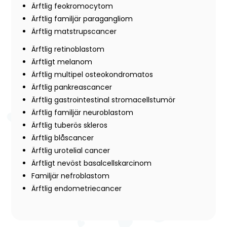
Ärftlig feokromocytom
Ärftlig familjär paragangliom
Ärftlig matstrupscancer
Ärftlig retinoblastom
Ärftligt melanom
Ärftlig multipel osteokondromatos
Ärftlig pankreascancer
Ärftlig gastrointestinal stromacellstumör
Ärftlig familjär neuroblastom
Ärftlig tuberös skleros
Ärftlig blåscancer
Ärftlig urotelial cancer
Ärftligt nevöst basalcellskarcinom
Familjär nefroblastom
Ärftlig endometriecancer