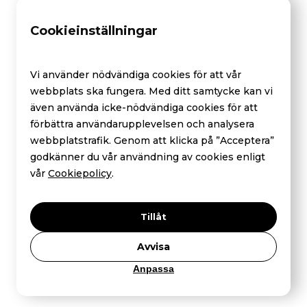
Hälsokontroller
Cookieinställningar
DNAKollen
Drogtest - Privatperson
Vi använder nödvändiga cookies för att vår
Hur fungerar det - Hälsokontroller
webbplats ska fungera. Med ditt samtycke kan vi
även använda icke-nödvändiga cookies för att
niptstockholm.se
förbättra användarupplevelsen och analysera
Company
webbplatstrafik. Genom att klicka på ”Acceptera”
godkänner du vår användning av cookies enligt
Företag - Hälsokontroller
vår
Cookiepolicy
.
Nifty - Avancerade NIPT
Tillåt
Nyheter
Avvisa
Markörer
Anpassa
niptgoteborg.se