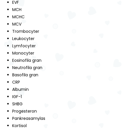
EVF
MCH
MCHC
MCV
Trombocyter
Leukocyter
Lymfocyter
Monocyter
Eosinofila gran
Neutrofila gran
Basofila gran
CRP
Albumin
IGF-1
SHBG
Progesteron
Pankreasamylas
Kortisol