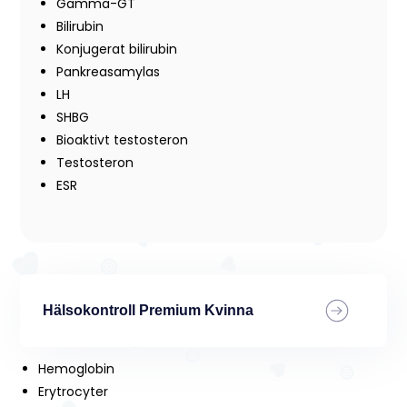
Gamma-GT
Bilirubin
Konjugerat bilirubin
Pankreasamylas
LH
SHBG
Bioaktivt testosteron
Testosteron
ESR
Hälsokontroll Premium Kvinna
Hemoglobin
Erytrocyter