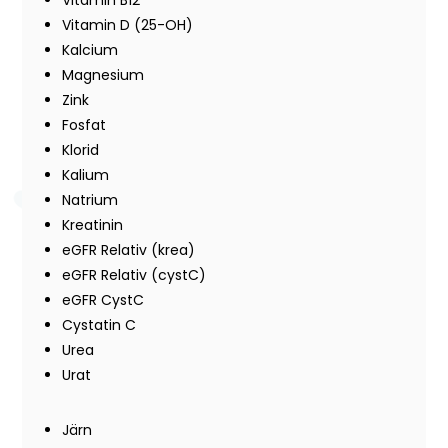
Vitamin B12
Vitamin D (25-OH)
Kalcium
Magnesium
Zink
Fosfat
Klorid
Kalium
Natrium
Kreatinin
eGFR Relativ (krea)
eGFR Relativ (cystC)
eGFR CystC
Cystatin C
Urea
Urat
Järn