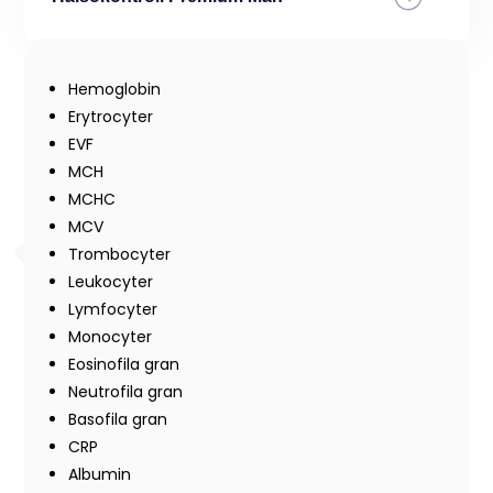
Hemoglobin
Erytrocyter
EVF
MCH
MCHC
MCV
Trombocyter
Leukocyter
Lymfocyter
Monocyter
Eosinofila gran
Neutrofila gran
Basofila gran
CRP
Albumin