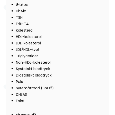
Glukos
HbA1c
TSH
Fritt T4
Kolesterol
HDL-kolesterol
LDL-kolesterol
LDL/HDL-kvot
Triglycerider
Non-HDL-kolesterol
Systoliskt blodtryck
Diastoliskt blodtryck
Puls
Syremättnad (SpO2)
DHEAS
Folat