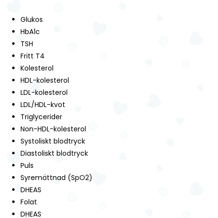
Glukos
HbA1c
TSH
Fritt T4
Kolesterol
HDL-kolesterol
LDL-kolesterol
LDL/HDL-kvot
Triglycerider
Non-HDL-kolesterol
Systoliskt blodtryck
Diastoliskt blodtryck
Puls
Syremättnad (SpO2)
DHEAS
Folat
DHEAS