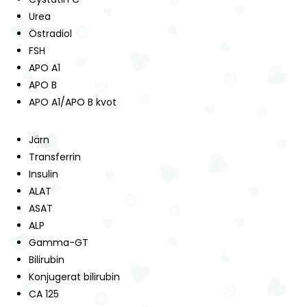
Urea
Östradiol
FSH
APO A1
APO B
APO A1/APO B kvot
Järn
Transferrin
Insulin
ALAT
ASAT
ALP
Gamma-GT
Bilirubin
Konjugerat bilirubin
CA 125