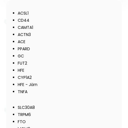
ACSL1
CD44
CAMTA1
ACTN3
ACE
PPARD
GC
FUT2
HFE
CYP1A2
HFE - Järn
TNFA
SLC30A8
TRPM6
FTO