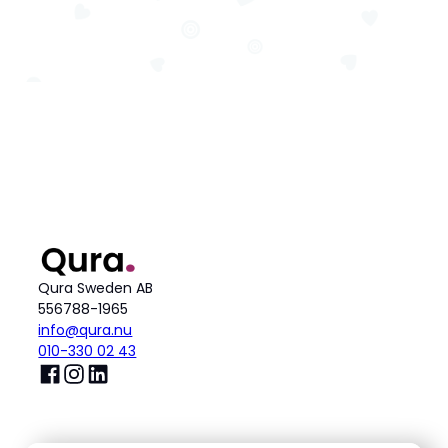
Qura Sweden AB
556788-1965
info@qura.nu
010-330 02 43
Product